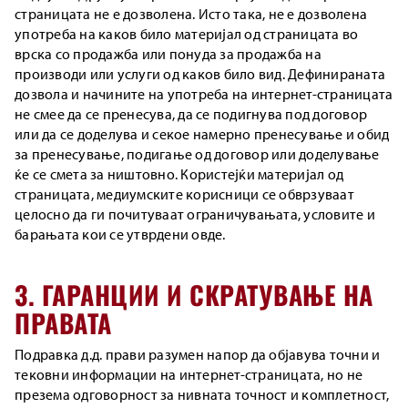
страницата не е дозволена. Исто така, не е дозволена
употреба на каков било материјал од страницата во
врска со продажба или понуда за продажба на
производи или услуги од каков било вид. Дефинираната
дозвола и начините на употреба на интернет-страницата
не смее да се пренесува, да се подигнува под договор
или да се доделува и секое намерно пренесување и обид
за пренесување, подигање од договор или доделување
ќе се смета за ништовно. Користејќи материјал од
страницата, медиумските корисници се обврзуваат
целосно да ги почитуваат ограничувањата, условите и
барањата кои се утврдени овде.
3. ГАРАНЦИИ И СКРАТУВАЊЕ НА
ПРАВАТА
Подравка д.д. прави разумен напор да објавува точни и
тековни информации на интернет-страницата, но не
презема одговорност за нивната точност и комплетност,