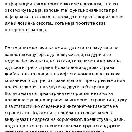
информации како корисничко име и лозинка, што ви
овозможува да ја „запомните“ функционалноста при
најавување, така што не мора да внесувате корисничко
име и лозинка секогаш кога ќе ја посетите оваа
интернет-страница.
Постојаните колачиња можат да останат зачувани на
вашиот компјутер со денови, месеци, па дури и со
години. Колачињата, исто така, ги делиме на колачиња
од прва и трета страна. Колачињата од прва страна
доаѓаат од страницата на која сте моментално, додека
колачињата од трети страни доаѓаат преку реклами или
преку надворешни услуги од други веб-страници.
Колачињата од прва страна се користат не само за
правилно функционирање на интернет-страниците, туку
и за статистичко следење на интернет-активноста на
страницата. Податоците прибрани за оваа намена
вклучуваат IP адреса на корисникот, прелистувач, јазик,
податоци за оперативниот систем и други стандардни