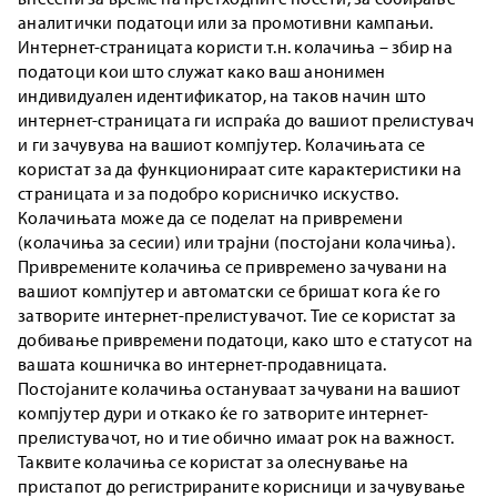
аналитички податоци или за промотивни кампањи.
Интернет-страницата користи т.н. колачиња – збир на
податоци кои што служат како ваш анонимен
индивидуален идентификатор, на таков начин што
интернет-страницата ги испраќа до вашиот прелистувач
и ги зачувува на вашиот компјутер. Колачињата се
користат за да функционираат сите карактеристики на
страницата и за подобро корисничко искуство.
Колачињата може да се поделат на привремени
(колачиња за сесии) или трајни (постојани колачиња).
Привремените колачиња се привремено зачувани на
вашиот компјутер и автоматски се бришат кога ќе го
затворите интернет-прелистувачот. Тие се користат за
добивање привремени податоци, како што е статусот на
вашата кошничка во интернет-продавницата.
Постојаните колачиња остануваат зачувани на вашиот
компјутер дури и откако ќе го затворите интернет-
прелистувачот, но и тие обично имаат рок на важност.
Таквите колачиња се користат за олеснување на
пристапот до регистрираните корисници и зачувување