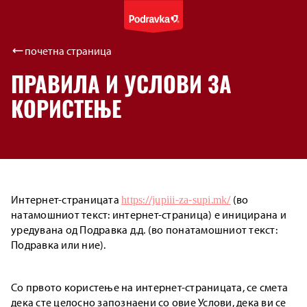
почетна страница
ПРАВИЛА И УСЛОВИ ЗА
КОРИСТЕЊЕ
Интернет-страницата
https://jupiii-za-supi.mk/
(во
натамошниот текст: интернет-страница) е иницирана и
уредувана од Подравка д.д. (во понатамошниот текст:
Подравка или ние).
Со првото користење на интернет-страницата, се смета
дека сте целосно запознаени со овие Услови, дека ви се