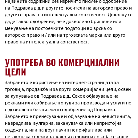
нејзините содржини без изричито писмено одобрение
на Подравка д.д. и другите носители на авторско право и
другите права на интелектуална сопственост. Доколку се
даде такво одобрение, не е дозволено бришење или
менување на постоечките податоци во врска со
авторско право и / или на трговската марка или друго
право на интелектуална сопственост.
УПОТРЕБА ВО КОМЕРЦИЈАЛНИ
ЦЕЛИ
Забрането е користење на интернет-страницата за
трговија, продажба и за други комерцијални цели, освен
за купување од Подравка д.д.. Секое објавување на
реклами или собирање понуди за производи и услуги не
е дозволено без писмено одобрение од Подравка.
Забрането е пренесување и објавување на невистинита,
навредлива, вулгарна, заканувачка или непристојна
содржина, или на друг начин неприфатлива или
незаконска содржина, како и содржина со која се крши