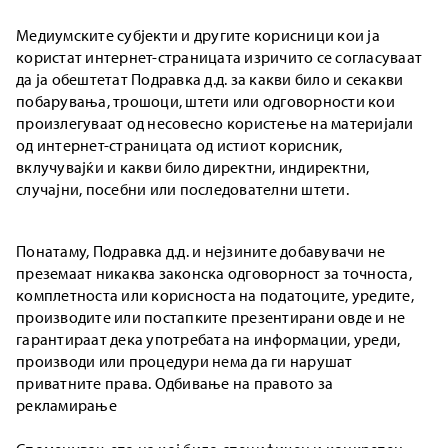
Медиумските субјекти и другите корисници кои ја
користат интернет-страницата изричито се согласуваат
да ја обештетат Подравка д.д. за какви било и секакви
побарувања, трошоци, штети или одговорности кои
произлегуваат од несовесно користење на материјали
од интернет-страницата од истиот корисник,
вклучувајќи и какви било директни, индиректни,
случајни, посебни или последователни штети.
Понатаму, Подравка д.д. и нејзините добавувачи не
преземаат никаква законска одговорност за точноста,
комплетноста или корисноста на податоците, уредите,
производите или постапките презентирани овде и не
гарантираат дека употребата на информации, уреди,
производи или процедури нема да ги нарушат
приватните права. Одбивање на правото за
рекламирање