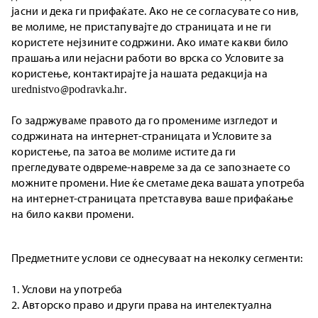
јасни и дека ги прифаќате. Ако не се согласувате со нив,
ве молиме, не пристапувајте до страницата и не ги
користете нејзините содржини. Ако имате какви било
прашања или нејасни работи во врска со Условите за
користење, контактирајте ја нашата редакција на
urednistvo@podravka.hr.
Го задржуваме правото да го промениме изгледот и
содржината на интернет-страницата и Условите за
користење, па затоа ве молиме истите да ги
прегледувате одвреме-навреме за да се запознаете со
можните промени. Ние ќе сметаме дека вашата употреба
на интернет-страницата претставува ваше прифаќање
на било какви промени.
Предметните услови се однесуваат на неколку сегменти:
1. Услови на употреба
2. Авторско право и други права на интелектуална