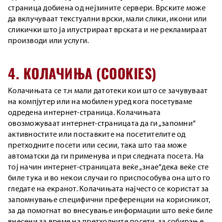
страница добиена од нејзините сервери. Врските може
да вклучуваат текстуални врски, мали слики, икони или
сликички што ја илустрираат врската и не рекламираат
производи или услуги.
4. КОЛАЧИЊА (COOKIES)
Колачињата се т.н мали датотеки кои што се зачувуваат
на компјутер или на мобилен уред кога посетуваме
одредена интернет-страница. Колачињата
овозможуваат интернет-страницата да ги „запомни“
активностите или поставките на посетителите од
претходните посети или сесии, така што таа може
автоматски да ги применува и при следната посета. На
тој начин интернет-страницата веќе „знае“дека веќе сте
биле тука и во некои случаи го приспособува она што го
гледате на екранот. Колачињата најчесто се користат за
запомнување специфични преференции на корисникот,
за да помогнат во внесување информации што веќе биле
внесени за време на претходните посети, за собирање