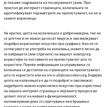
ја покаже содржината на посакуваниот јазик. При
пристап до интернет-страницата, колачињата ги
идентификуваат параметрите на прелистувачот, но не и
самите корисници.
На кратко, целта на колачињата е добронамерна, тие не
се штетни и не можат да носат вируси и овозможуваат
подобро корисничко искуство при сурфање. Ако не се
согласувате за употреба на колачиња, можете лесно да
ги избришете (или спречите) на вашиот компјутер
користејќи ги поставките на прелистувачот што го
користите. Повеќе информации за управување со
колачиња се достапни на страниците на прелистувачот
што го користите или на www.allaboutcookies.org. Бидејќи
целта на колачињата е да го подобрат и овозможат
најдоброто можно корисничко искуство при користење
на нашата интернет-страница и нејзините процеси во
целиот опсег на нивната функционалност,
напоменуваме дека со спречување или бришење
колачиња може да оневозможите одредени