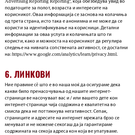
Advertising Reporting Reporting“, која обезбедува увид во
податоците за полот, возраста и интересите на
корисникот. Оваа информација се заснова на колачиња
од трета страна, исто така е анонимна и не може да се
користи за идентификување на корисници. Детални
информации за оваа услуга и колачињата што ги
користи, како и можноста на корисникот да регулира
следење на нивната сопствената активност, се достапни
на: https://www.google.com/analytics/learn/privacy.html.
6. ЛИНКОВИ
Ние правиме сѐ што е во наша моќ да осигураме дека
какви било пренасочувања од нашите интернет-
страници ве насочуваат вас и / или вашето дете кон
интернет-страници чија содржина е квалитетна во
смисла дека не поттикнува негативност. Сепак,
страниците и адресите на интернет мрежата брзо се
менуваат и не можеме секогаш да ја гарантираме
содржината на секоја адреса кон која ве упатуваме.