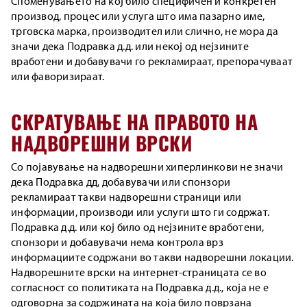
Споменувањето на кој било специфичен и конкретен
производ, процес или услуга што има пазарно име,
трговска марка, производител или слично, не мора да
значи дека Подравка д.д. или некој од нејзините
вработени и добавувачи го рекламираат, препорачуваат
или фаворизираат.
СКРАТУВАЊЕ НА ПРАВОТО НА
НАДВОРЕШНИ ВРСКИ
Со појавување на надворешни хиперлинкови не значи
дека Подравка дд, добавувачи или спонзори
рекламираат такви надворешни страници или
информации, производи или услуги што ги содржат.
Подравка д.д. или кој било од нејзините вработени,
спонзори и добавувачи нема контрола врз
информациите содржани во такви надворешни локации.
Надворешните врски на интернет-страницата се во
согласност со политиката на Подравка д.д., која не е
одговорна за содржината на која било поврзана