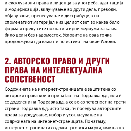
и ексклузивни права и лиценца за употреба, адаптација
и модификација, вклучување во други дела, преводи,
објавување, пренесување и дистрибуција на
споменатиот материјал низ целиот свет во каква било
форма и преку сите познати и идни медиуми за каква
било цел и без надоместок. Условите на оваа точка
продолжуваат да важат и по истекот на овие Услови.
2. АВТОРСКО ПРАВО И ДРУГИ
ПРАВА НА ИНТЕЛЕКТУАЛНА
СОПСТВЕНОСТ
Содржината на интернет-страницата е заштитена со
авторски права кои ѝ припаѓаат на Подравка д.д., или ѝ
се доделени на Подравка.дд, а се во сопственост на трети
страни Подравка д.д, исто така, ги поседува авторските
права за уредување, избор и усогласување на
содржината на интернет-страницата. Понатаму,
интернет-страницата содржи трговски марки, имиња на