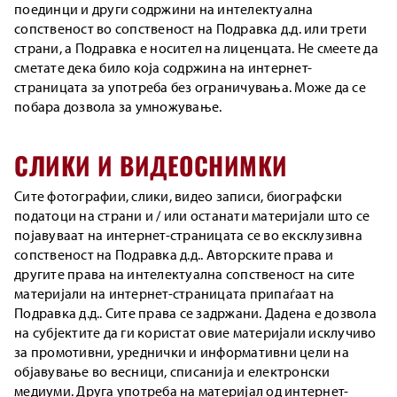
поединци и други содржини на интелектуална
сопственост во сопственост на Подравка д.д. или трети
страни, а Подравка е носител на лиценцата. Не смеете да
сметате дека било која содржина на интернет-
страницата за употреба без ограничувања. Може да се
побара дозвола за умножување.
СЛИКИ И ВИДЕОСНИМКИ
Сите фотографии, слики, видео записи, биографски
податоци на страни и / или останати материјали што се
појавуваат на интернет-страницата се во ексклузивна
сопственост на Подравка д.д.. Авторските права и
другите права на интелектуална сопственост на сите
материјали на интернет-страницата припаѓаат на
Подравка д.д.. Сите права се задржани. Дадена е дозвола
на субјектите да ги користат овие материјали исклучиво
за промотивни, уреднички и информативни цели на
објавување во весници, списанија и електронски
медиуми. Друга употреба на материјал од интернет-