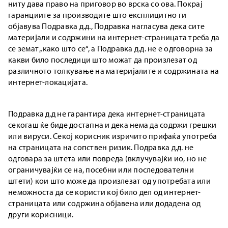
ниту дава право на приговор во врска со ова. Покрај
гаранциите за производите што експлицитно ги
објавува Подравка д.д., Подравка нагласува дека сите
материјали и содржини на интернет-страницата треба да
се земат „како што се“, а Подравка д.д. не е одговорна за
какви било последици што можат да произлезат од
различното толкување на материјалите и содржината на
интернет-локацијата.
Подравка д.д не гарантира дека интернет-страницата
секогаш ќе биде достапна и дека нема да содржи грешки
или вируси. Секој корисник изричито прифаќа употреба
на страницата на сопствен ризик. Подравка д.д. не
одговара за штета или повреда (вклучувајќи ио, но не
ограничувајќи се на, посебни или последователни
штети) кои што може да произлезат од употребата или
неможноста да се користи кој било дел од интернет-
страницата или содржина објавена или додадена од
други корисници.