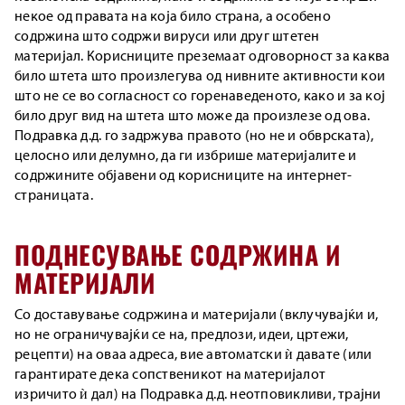
некое од правата на која било страна, а особено
содржина што содржи вируси или друг штетен
материјал. Корисниците преземаат одговорност за каква
било штета што произлегува од нивните активности кои
што не се во согласност со горенаведеното, како и за кој
било друг вид на штета што може да произлезе од ова.
Подравка д.д. го задржува правото (но не и обврската),
целосно или делумно, да ги избрише материјалите и
содржините објавени од корисниците на интернет-
страницата.
ПОДНЕСУВАЊЕ СОДРЖИНА И
МАТЕРИЈАЛИ
Со доставување содржина и материјали (вклучувајќи и,
но не ограничувајќи се на, предлози, идеи, цртежи,
рецепти) на оваа адреса, вие автоматски ѝ давате (или
гарантирате дека сопственикот на материјалот
изричито ѝ дал) на Подравка д.д. неотповикливи, трајни