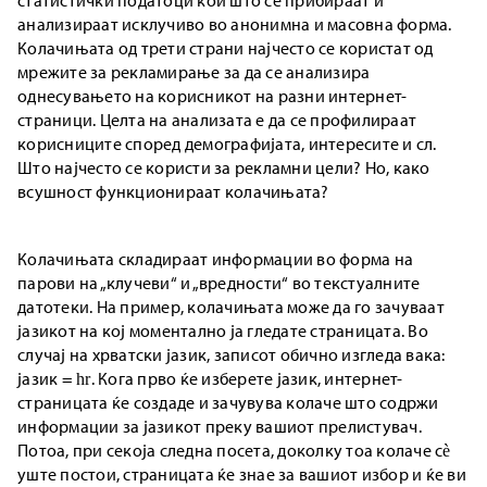
статистички податоци кои што се прибираат и
анализираат исклучиво во анонимна и масовна форма.
Колачињата од трети страни најчесто се користат од
мрежите за рекламирање за да се анализира
однесувањето на корисникот на разни интернет-
страници. Целта на анализата е да се профилираат
корисниците според демографијата, интересите и сл.
Што најчесто се користи за рекламни цели? Но, како
всушност функционираат колачињата?
Колачињата складираат информации во форма на
парови на „клучеви“ и „вредности“ во текстуалните
датотеки. На пример, колачињата може да го зачуваат
јазикот на кој моментално ја гледате страницата. Во
случај на хрватски јазик, записот обично изгледа вака:
јазик = hr. Кога прво ќе изберете јазик, интернет-
страницата ќе создаде и зачувува колаче што содржи
информации за јазикот преку вашиот прелистувач.
Потоа, при секоја следна посета, доколку тоа колаче сè
уште постои, страницата ќе знае за вашиот избор и ќе ви