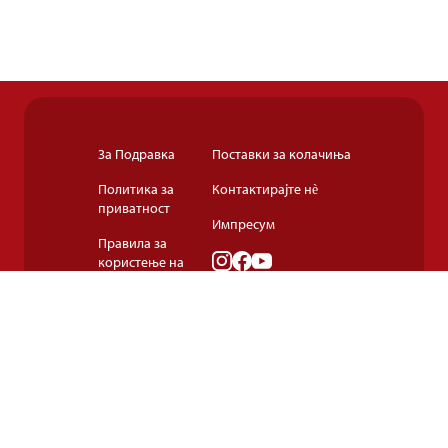
За Подравка
Поставки за колачиња
Политика за
Контактирајте нè
приватност
Импресум
Правила за
користење на
колачињата
Правила и услови
за користење
© 2024-2026 Подравка д.д. Сите права се задржани.
Подравка
е регистрирана трговска марка на Подравка д.д.