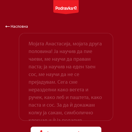
Насловна