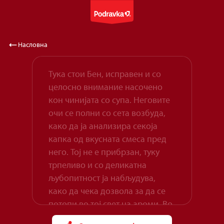
Насловна