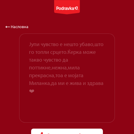
Насловна