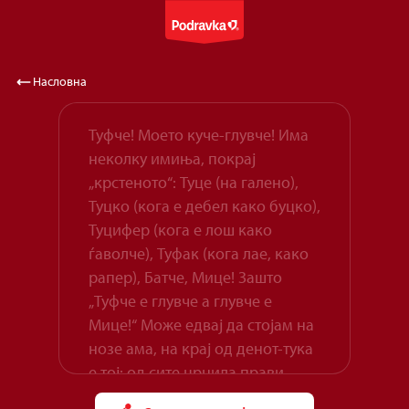
Насловна