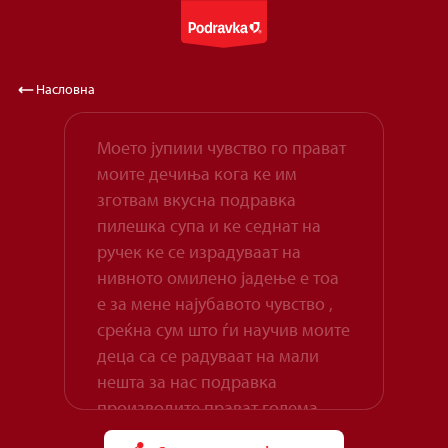
Насловна