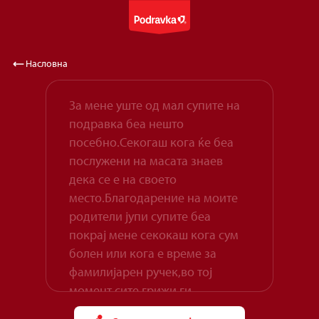
Насловна