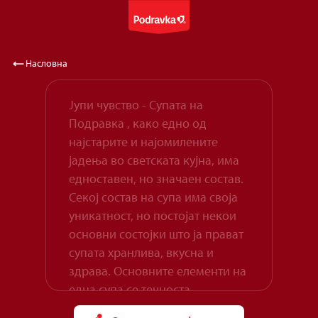
Насловна