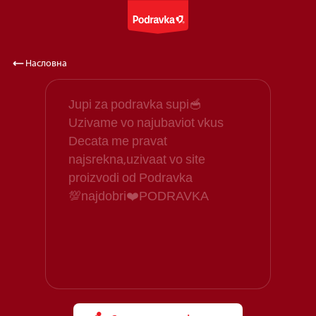
Насловна