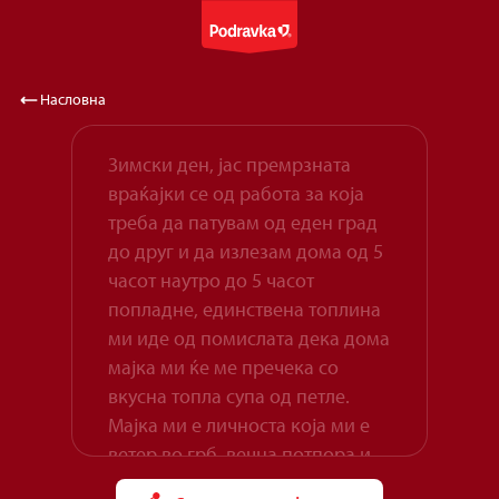
Насловна