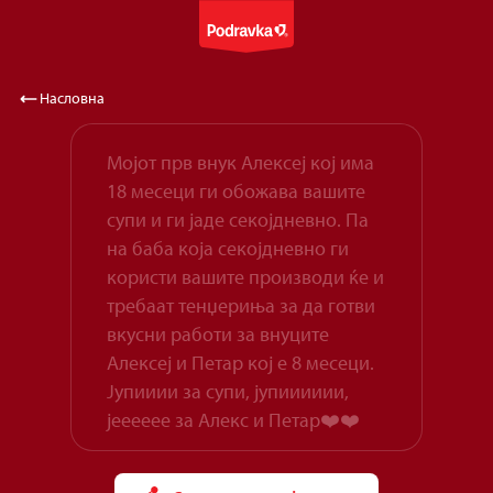
Насловна