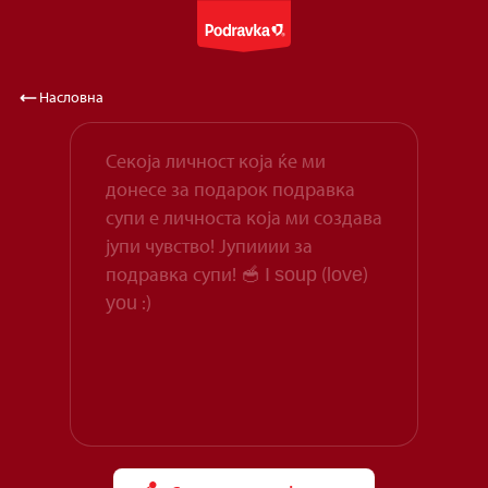
Насловна