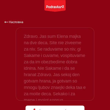
Насловна