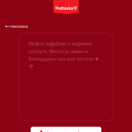
Насловна