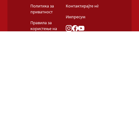
Политика за
Контактирајте нè
приватност
Импресум
Правила за
користење на
колачињата
Правила и услови
за користење
© 2024-2026 Подравка д.д. Сите права се задржани.
Подравка
е регистрирана трговска марка на Подравка д.д.