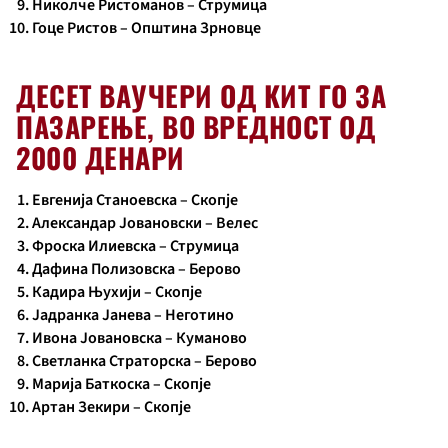
Николче Ристоманов – Струмица
Гоце Ристов – Општина Зрновце
ДЕСЕТ ВАУЧЕРИ ОД КИТ ГО ЗА
ПАЗАРЕЊЕ, ВО ВРЕДНОСТ ОД
2000 ДЕНАРИ
Евгенија Станоевска – Скопје
Александар Јовановски – Велес
Фроска Илиевска – Струмица
Дафина Полизовска – Берово
Кадира Њухији – Скопје
Јадранка Јанева – Неготино
Ивона Јовановска – Куманово
Светланка Страторска – Берово
Марија Баткоска – Скопје
Артан Зекири – Скопје